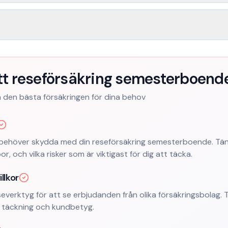
ätt reseförsäkring semesterboend
ta den bästa försäkringen för dina behov
behöver skydda med din reseförsäkring semesterboende. Tän
bor, och vilka risker som är viktigast för dig att täcka.
llkor
everktyg för att se erbjudanden från olika försäkringsbolag. Ti
k, täckning och kundbetyg.