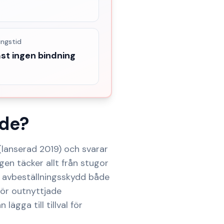
ingstid
st ingen bindning
nde
?
(lanserad 2019) och svarar
ngen täcker allt från stugor
år avbeställningsskydd både
för outnyttjade
ägga till tillval för