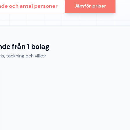
nde och antal personer
Jämför priser
nde
från
1
bolag
s, täckning och villkor