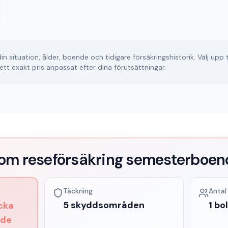
situation, ålder, boende och tidigare försäkringshistorik. Välj upp ti
få ett exakt pris anpassat efter dina förutsättningar.
om reseförsäkring semesterboen
Täckning
Antal
5 skyddsområden
1 bo
cka
nde