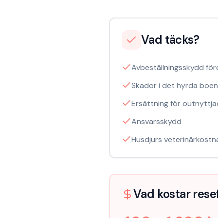
Vad täcks?
Avbeställningsskydd för
Skador i det hyrda boe
Ersättning för outnyttj
Ansvarsskydd
Husdjurs veterinärkostnad
Vad kostar
rese