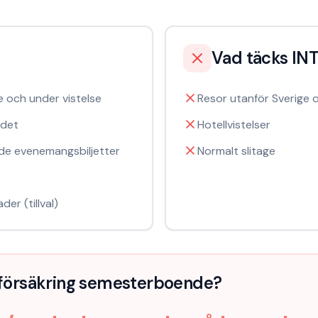
Vad täcks IN
e och under vistelse
Resor utanför Sverige 
ndet
Hotellvistelser
ade evenemangsbiljetter
Normalt slitage
er (tillval)
försäkring semesterboende
?