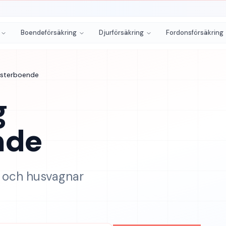
Boendeförsäkring
Djurförsäkring
Fordonsförsäkring
esterboende
g
nde
r och husvagnar