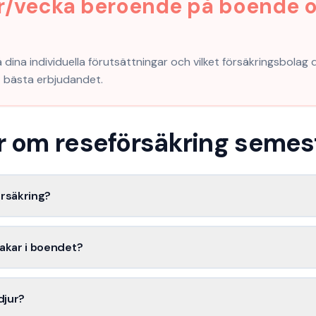
kr/vecka beroende på boende o
dina individuella förutsättningar och vilket försäkringsbolag d
et bästa erbjudandet.
or om
reseförsäkring seme
örsäkring?
akar i boendet?
djur?