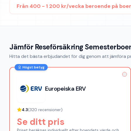
Från
400 - 1 200 kr/vecka beroende på boe
Jämför
Reseförsäkring Semesterboe
Hitta det bästa erbjudandet för dig genom att jämföra pri
Högst betyg
Europeiska ERV
4.3
(
320
recensioner)
Se ditt pris
Priset beräknas individuellt efter boendets värde och