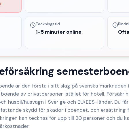
r
Teckningstid
Bindn
1-5 minuter online
Ofta
eförsäkring semesterboe
ende är den första i sitt slag på svenska marknaden 
r boende av privatpersoner istället för hotell. Försäkri
 och husbil/husvagn i Sverige och EU/EES-länder. Du f
mfattande skydd för skador i boendet, och ersättning 
ringen kan tecknas för upp till 20 personer och du kan l
ärkostnader.