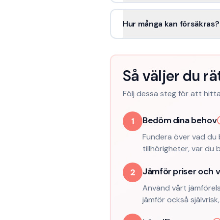
Hur många kan försäkras?
Så väljer du r
Följ dessa steg för att hit
Bedöm dina behov
1
Fundera över vad du 
tillhörigheter, var du 
Jämför priser och vi
2
Använd vårt jämförels
jämför också självris