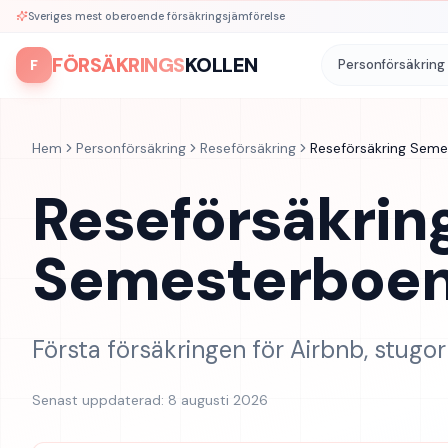
Sveriges mest oberoende försäkringsjämförelse
FÖRSÄKRINGS
KOLLEN
F
Personförsäkring
Hem
Personförsäkring
Reseförsäkring
Reseförsäkring Sem
Reseförsäkrin
Semesterboe
Första försäkringen för Airbnb, stugo
Senast uppdaterad:
8 augusti 2026