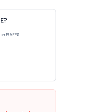
TE?
och EU/EES