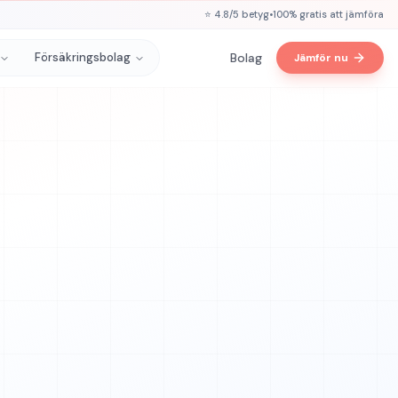
⭐ 4.8/5 betyg
•
100% gratis att jämföra
Försäkringsbolag
Bolag
Jämför nu