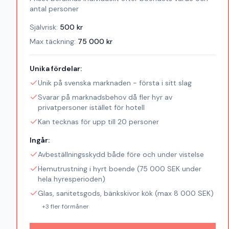
antal personer
Självrisk:
500
kr
Max täckning:
75 000
kr
Unika fördelar:
Unik på svenska marknaden - första i sitt slag
Svarar på marknadsbehov då fler hyr av
privatpersoner istället för hotell
Kan tecknas för upp till 20 personer
Ingår:
Avbeställningsskydd både före och under vistelse
Hemutrustning i hyrt boende (75 000 SEK under
hela hyresperioden)
Glas, sanitetsgods, bänkskivor kök (max 8 000 SEK)
+
3
fler förmåner