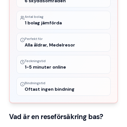
6 skyddsområden
Antal bolag
1 bolag jämförda
Perfekt för
Alla åldrar, Medelresor
Teckningstid
1-5 minuter online
Bindningstid
Oftast ingen bindning
Vad är en
reseförsäkring bas
?