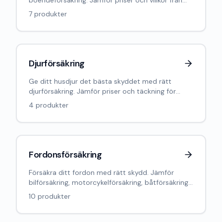
boendeförsäkring. Jämför priser och villkor från
Sveriges ledande försäkringsbolag.
7
produkter
Djurförsäkring
Ge ditt husdjur det bästa skyddet med rätt
djurförsäkring. Jämför priser och täckning för
hund, katt, häst och andra djur.
4
produkter
Fordonsförsäkring
Försäkra ditt fordon med rätt skydd. Jämför
bilförsäkring, motorcykelförsäkring, båtförsäkring
och andra fordonsförsäkringar.
10
produkter