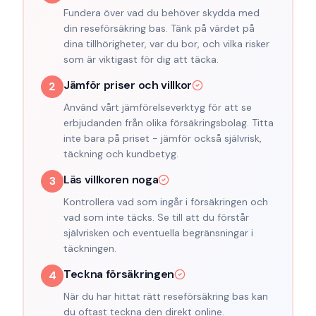
Fundera över vad du behöver skydda med
din reseförsäkring bas. Tänk på värdet på
dina tillhörigheter, var du bor, och vilka risker
som är viktigast för dig att täcka.
Jämför priser och villkor
2
Använd vårt jämförelseverktyg för att se
erbjudanden från olika försäkringsbolag. Titta
inte bara på priset - jämför också självrisk,
täckning och kundbetyg.
Läs villkoren noga
3
Kontrollera vad som ingår i försäkringen och
vad som inte täcks. Se till att du förstår
självrisken och eventuella begränsningar i
täckningen.
Teckna försäkringen
4
När du har hittat rätt reseförsäkring bas kan
du oftast teckna den direkt online.