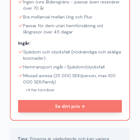
Ingen övre åldersgräns - passar även resenärer
över 70 år
Bra mellanval mellan Ung och Plus
Passar för dem utan hemförsäkring vid
långresor över 45 dagar
Ingår:
Sjukdom och olycksfall (nödvändiga och skäliga
kostnader)
Hemtransport ingår i Sjukdom/olycksfall
Missad avresa (25 000 SEK/person, max 100
000 SEK/familj)
+
9
fler förmåner
Se ditt pris →
Tips:
Priserna är vägledande och kan variera