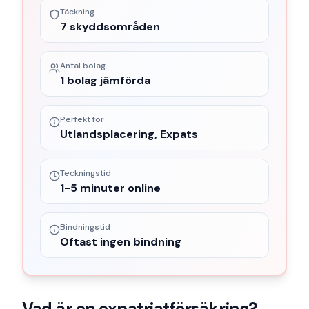
Täckning
7 skyddsområden
Antal bolag
1 bolag jämförda
Perfekt för
Utlandsplacering, Expats
Teckningstid
1-5 minuter online
Bindningstid
Oftast ingen bindning
Vad är en
expatriatförsäkring
?