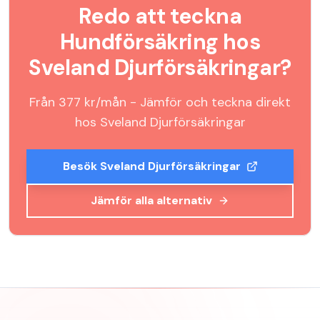
Redo att teckna
Hundförsäkring
hos
Sveland Djurförsäkringar
?
Från
377
kr/mån - Jämför och teckna direkt
hos
Sveland Djurförsäkringar
Besök
Sveland Djurförsäkringar
Jämför alla alternativ