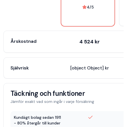
4
/5
Årskostnad
4 524
kr
Självrisk
[object Object] kr
[
Täckning och funktioner
Jämför exakt vad som ingår i varje försäkring
Kundägt bolag sedan 1911
- 80% återgår till kunder