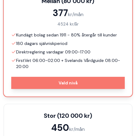
Mellan (80 000 kr)
377
kr/mån
4524
kr/år
Kundägt bolag sedan 1911 - 80% återgår till kunder
180 dagars självriskperiod
Direktreglering vardagar 09:00-17:00
FirstVet 06:00-02:00 + Svelands Vårdguide 08:00-
20:00
Vald nivå
Stor (120 000 kr)
450
kr/mån