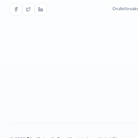
Drulleförsäk