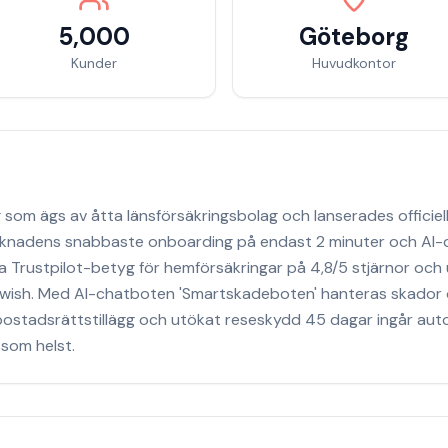
5,000
Göteborg
Kunder
Huvudkontor
ng som ägs av åtta länsförsäkringsbolag och lanserades officiel
rknadens snabbaste onboarding på endast 2 minuter och AI-d
 Trustpilot-betyg för hemförsäkringar på 4,8/5 stjärnor och
Swish. Med AI-chatboten 'Smartskadeboten' hanteras skador
k, bostadsrättstillägg och utökat reseskydd 45 dagar ingår au
som helst.