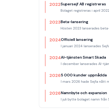
2022
Supersejf AB registreras
Bolaget registreras i april 20
2023
Beta-lansering
Hösten 2023 lanserades beta-
2024
Officiell lansering
I januari 2024 lanserades Sejf
2024
AI-tjänsten Smart Skada
I december lanserades AI-tjän
2026
5 000 kunder uppnådda
I mars 2026 hade Sejfa nått 
2026
Namnbyte och expansion
I juli bytte bolaget namn från