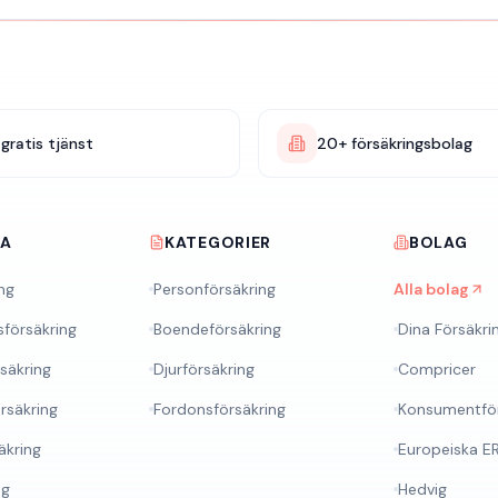
gratis tjänst
20+ försäkringsbolag
RA
KATEGORIER
BOLAG
ng
Personförsäkring
Alla bolag
sförsäkring
Boendeförsäkring
Dina Försäkri
rsäkring
Djurförsäkring
Compricer
rsäkring
Fordonsförsäkring
Konsumentför
äkring
Europeiska E
ng
Hedvig