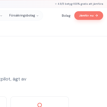
⭐ 4.8/5 betyg
•
100% gratis att jämföra
Försäkringsbolag
Bolag
Jämför nu
pilot, ägt av