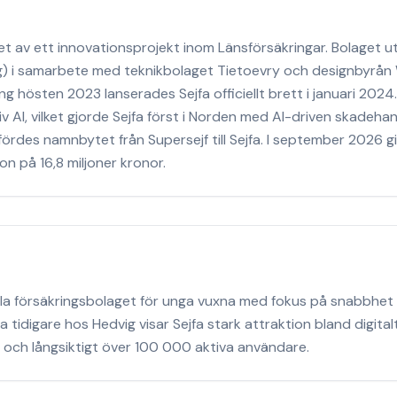
tatet av ett innovationsprojekt inom Länsförsäkringar. Bolaget
g) i samarbete med teknikbolaget Tietoevry och designbyrån 
ng hösten 2023 lanserades Sejfa officiellt brett i januari 20
 AI, vilket gjorde Sejfa först i Norden med AI-driven skadehan
ördes namnbytet från Supersejf till Sejfa. I september 2026 g
 på 16,8 miljoner kronor.
tala försäkringsbolaget för unga vuxna med fokus på snabbhet
tidigare hos Hedvig visar Sejfa stark attraktion bland digita
 och långsiktigt över 100 000 aktiva användare.