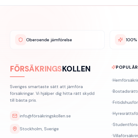
Oberoende jämförelse
100% 
FÖRSÄKRINGS
KOLLEN
POPULÄ
Hemförsäkri
Sveriges smartaste sätt att jämföra
Bostadsrätt
försäkringar. Vi hjälper dig hitta rätt skydd
till bästa pris.
Fritidshusfö
Hyresrättsfö
info@försäkringskollen.se
Studentförs
Stockholm, Sverige
Villaförsäkri