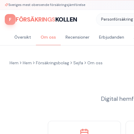
Sveriges mest oberoende försäkringsjämförelse
FÖRSÄKRINGS
KOLLEN
F
Personförsäkring
Översikt
Om oss
Recensioner
Erbjudanden
Hem
Hem
Försäkringsbolag
Sejfa
Om oss
Digital hemf