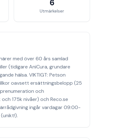
6
Utmärkelser
inärer med över 60 års samlad
ler (tidigare AniCura, grundare
ggande hälsa. VIKTIGT: Petson
illkor oavsett ersättningsbelopp (25
rprenumeration och
 och 175k nivåer) och Reco.se
ärrådgivning ingår vardagar 09:00-
unikt!).