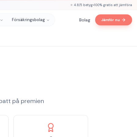
⭐ 4.8/5 betyg
•
100% gratis att jämföra
Försäkringsbolag
Bolag
Jämför nu
abatt på premien