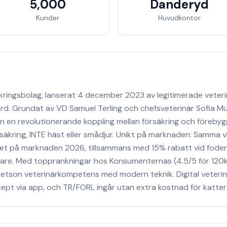
5,000
Danderyd
Kunder
Huvudkontor
äkringsbolag, lanserat 4 december 2023 av legitimerade veter
ård. Grundat av VD Samuel Terling och chefsveterinär Sofia Mül
son en revolutionerande koppling mellan försäkring och föreby
kring, INTE häst eller smådjur. Unikt på marknaden: Samma v
t på marknaden 2026, tillsammans med 15% rabatt vid fode
gare. Med topprankningar hos Konsumenternas (4.5/5 för 120k
etson veterinärkompetens med modern teknik. Digital veterin
ept via app, och TR/FORL ingår utan extra kostnad för katter (