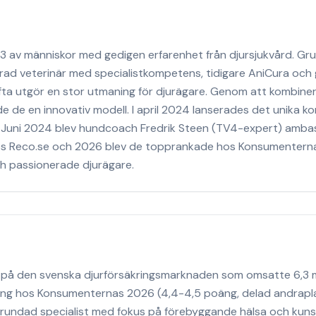
av människor med gedigen erfarenhet från djursjukvård. Gru
merad veterinär med specialistkompetens, tidigare AniCura och 
fta utgör en stor utmaning för djurägare. Genom att kombiner
e de en innovativ modell. I april 2024 lanserades det unika 
. Juni 2024 blev hundcoach Fredrik Steen (TV4-expert) amba
os Reco.se och 2026 blev de topprankade hos Konsumentern
ch passionerade djurägare.
e på den svenska djurförsäkringsmarknaden som omsatte 6,3 
ing hos Konsumenternas 2026 (4,4-4,5 poäng, delad andrapla
grundad specialist med fokus på förebyggande hälsa och kun