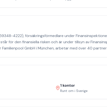
59348-4222), försäkringsförmedlare under Finansinspektionens 
tår för den finansiella risken och är under tillsyn av Finansi
er Familienpool GmbH i München, arbetar med över 40 partners
1
kontor
Runt om i Sverige