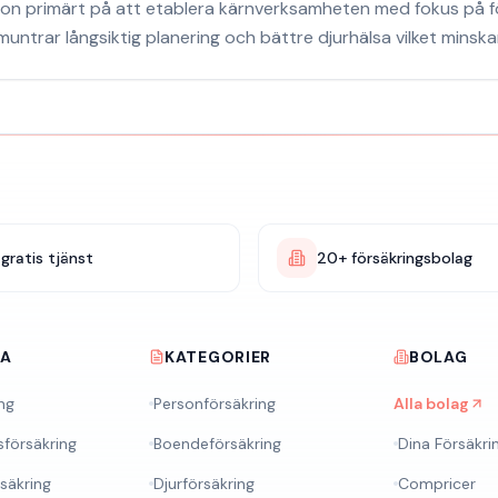
on primärt på att etablera kärnverksamheten med fokus på f
trar långsiktig planering och bättre djurhälsa vilket minsk
gratis tjänst
20+ försäkringsbolag
RA
KATEGORIER
BOLAG
ng
Personförsäkring
Alla bolag
sförsäkring
Boendeförsäkring
Dina Försäkri
rsäkring
Djurförsäkring
Compricer