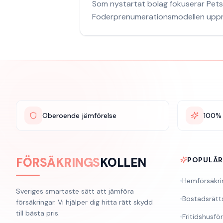
Som nystartat bolag fokuserar Pets
Foderprenumerationsmodellen uppmun
Oberoende jämförelse
100% 
FÖRSÄKRINGS
KOLLEN
POPULÄ
Hemförsäkri
Sveriges smartaste sätt att jämföra
Bostadsrätt
försäkringar. Vi hjälper dig hitta rätt skydd
till bästa pris.
Fritidshusfö