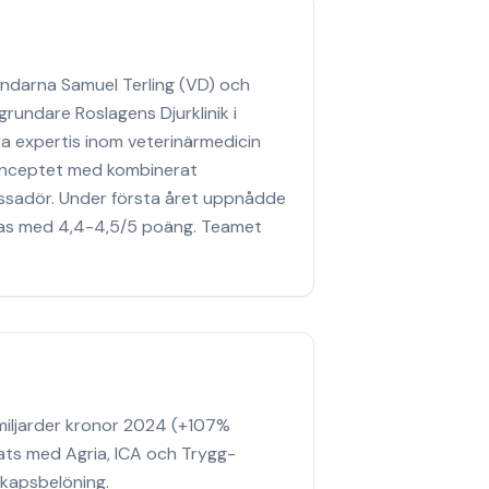
ndarna Samuel Terling (VD) och
grundare Roslagens Djurklinik i
a expertis inom veterinärmedicin
konceptet med kombinerat
ssadör. Under första året uppnådde
as med 4,4-4,5/5 poäng. Teamet
miljarder kronor 2024 (+107%
ts med Agria, ICA och Trygg-
skapsbelöning.