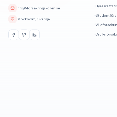
Hyresrättsfö
info@försäkringskollen.se
Studentförs
Stockholm, Sverige
Villaförsäkri
Drulleförsäk