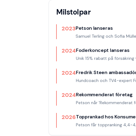
Milstolpar
2023
Petson lanseras
Samuel Terling och Sofia Mül
2024
Foderkoncept lanseras
Unik 15% rabatt på försäkring 
2024
Fredrik Steen ambassadö
Hundcoach och TV4-expert Fre
2024
Rekommenderat företag
Petson når 'Rekommenderat fö
2026
Topprankad hos Konsume
Petson får toppranking 4,4-4