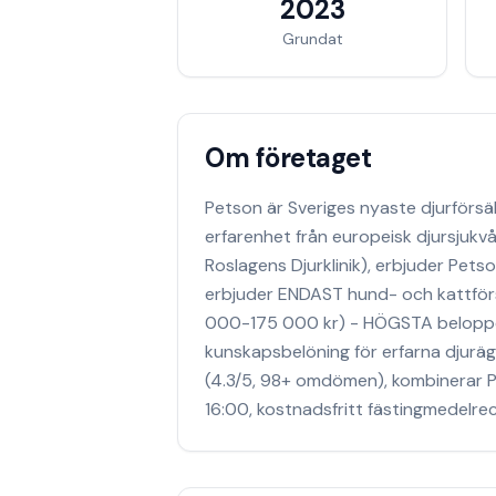
2023
Grundat
Om företaget
Petson är Sveriges nyaste djurförs
erfarenhet från europeisk djursjukv
Roslagens Djurklinik), erbjuder Pet
erbjuder ENDAST hund- och kattförsä
000-175 000 kr) - HÖGSTA beloppe
kunskapsbelöning för erfarna djurä
(4.3/5, 98+ omdömen), kombinerar P
16:00, kostnadsfritt fästingmedelrec