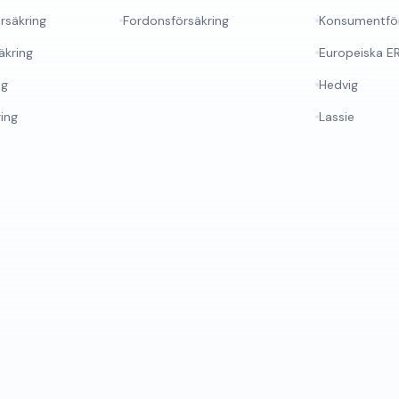
rsäkring
Fordonsförsäkring
Konsumentför
äkring
Europeiska E
ng
Hedvig
ring
Lassie