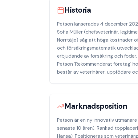
Historia
Petson lanserades 4 december 2023 
Sofia Müller (chefsveterinär, legiti
Norrtälje) såg att höga kostnader o
och försäkringsmatematik utvecklad
erbjudande av försäkring och foder
Petson 'Rekommenderat företag' h
består av veterinärer, uppfödare o
Marknadsposition
Petson är en ny innovativ utmanar
senaste 10 åren). Rankad topplacer
Hansa). Positioneras som veterinär