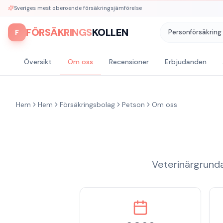
Sveriges mest oberoende försäkringsjämförelse
FÖRSÄKRINGS
KOLLEN
F
Personförsäkring
Översikt
Om oss
Recensioner
Erbjudanden
Hem
Hem
Försäkringsbolag
Petson
Om oss
Veterinärgrunda