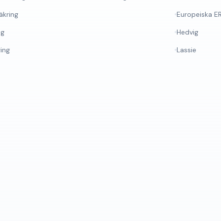
äkring
Europeiska E
ng
Hedvig
ring
Lassie