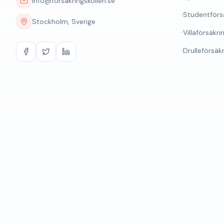
info@försäkringskollen.se
Studentförs
Stockholm, Sverige
Villaförsäkri
Drulleförsäk