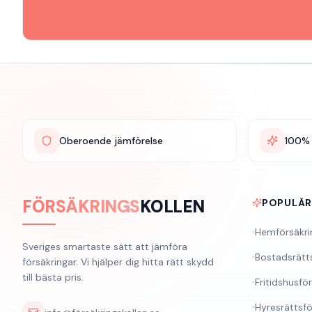
Oberoende jämförelse
100% 
FÖRSÄKRINGS
KOLLEN
POPULÄ
Hemförsäkri
Sveriges smartaste sätt att jämföra
Bostadsrätt
försäkringar. Vi hjälper dig hitta rätt skydd
till bästa pris.
Fritidshusfö
Hyresrättsfö