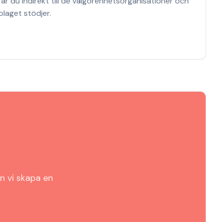
ar du indirekt till de välgörenhetsorganisationer och
laget stödjer.
n vi skapa en