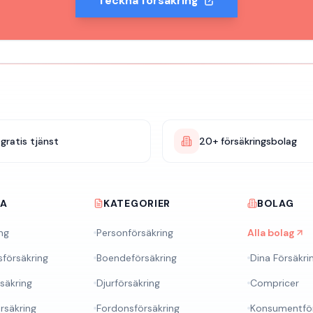
Teckna försäkring
gratis tjänst
20+ försäkringsbolag
RA
KATEGORIER
BOLAG
ng
Personförsäkring
Alla bolag
sförsäkring
Boendeförsäkring
Dina Försäkri
rsäkring
Djurförsäkring
Compricer
rsäkring
Fordonsförsäkring
Konsumentför