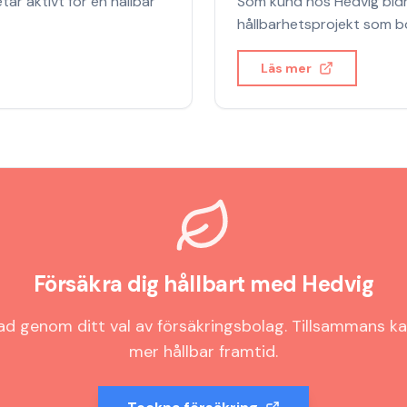
ar aktivt för en hållbar
Som kund hos
Hedvig
bidr
hållbarhetsprojekt som bo
Läs mer
Försäkra dig hållbart med
Hedvig
nad genom ditt val av försäkringsbolag. Tillsammans ka
mer hållbar framtid.