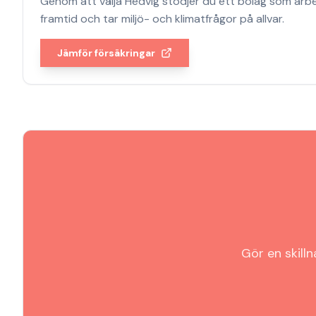
Genom att välja
Hedvig
stödjer du ett bolag som arbet
framtid och tar miljö- och klimatfrågor på allvar.
Jämför försäkringar
Gör en skill