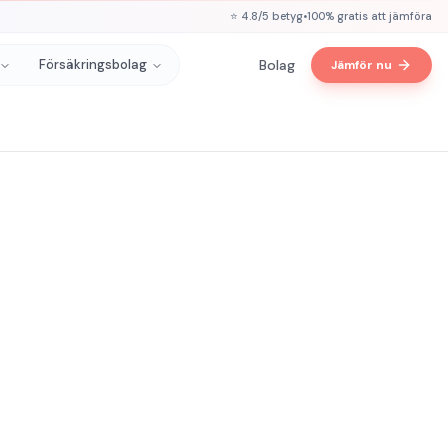
⭐ 4.8/5 betyg
•
100% gratis att jämföra
Försäkringsbolag
Bolag
Jämför nu