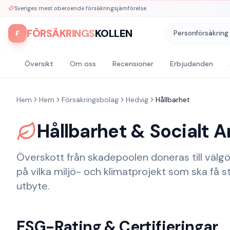
Sveriges mest oberoende försäkringsjämförelse
FÖRSÄKRINGS
KOLLEN
F
Personförsäkring
Översikt
Om oss
Recensioner
Erbjudanden
Hem
Hem
Försäkringsbolag
Hedvig
Hållbarhet
Hållbarhet & Socialt A
Överskott från skadepoolen doneras till välgö
på vilka miljö- och klimatprojekt som ska få 
utbyte.
ESG-Rating & Certifieringar