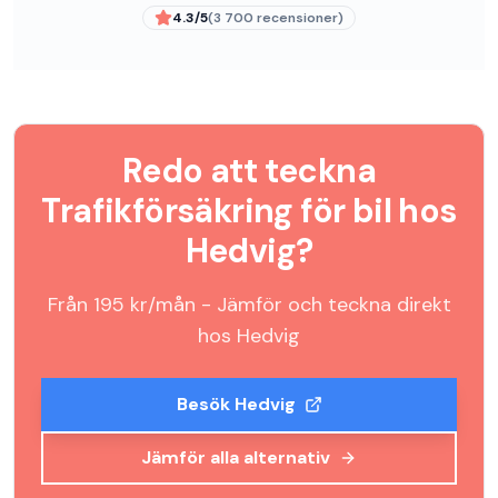
4.3
/5
(
3 700
recensioner)
Redo att teckna
Trafikförsäkring för bil
hos
Hedvig
?
Från
195
kr/mån - Jämför och teckna direkt
hos
Hedvig
Besök
Hedvig
Jämför alla alternativ