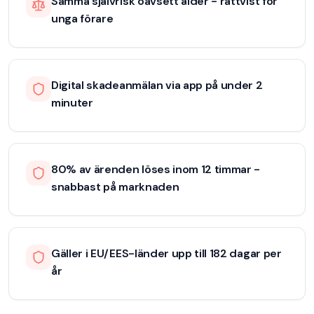
Samma självrisk oavsett ålder - rättvist för
unga förare
Digital skadeanmälan via app på under 2
minuter
80% av ärenden löses inom 12 timmar -
snabbast på marknaden
Gäller i EU/EES-länder upp till 182 dagar per
år