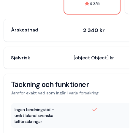
4.3
/5
Årskostnad
2 340
kr
Självrisk
[object Object] kr
[
Täckning och funktioner
Jämför exakt vad som ingår i varje försäkring
Ingen bindningstid -
unikt bland svenska
bilförsäkringar