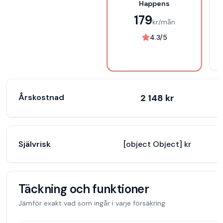
Happens
179
kr/mån
4.3
/5
Årskostnad
2 148
kr
Självrisk
[object Object] kr
[
Täckning och funktioner
Jämför exakt vad som ingår i varje försäkring