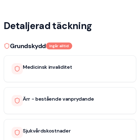
Detaljerad täckning
Grundskydd
Ingår alltid
Medicinsk invaliditet
Ärr - bestående vanprydande
Sjukvårdskostnader