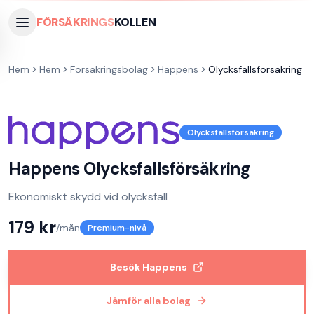
FÖRSÄKRINGS
KOLLEN
Hem
Hem
Försäkringsbolag
Happens
Olycksfallsförsäkring
Olycksfallsförsäkring
Happens
Olycksfallsförsäkring
Ekonomiskt skydd vid olycksfall
179
kr
/mån
Premium-nivå
Besök
Happens
Jämför alla bolag