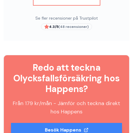
Se fler recensioner på Trustpilot
4.3
/5
(
48
recensioner)
Redo att teckna
Olycksfallsförsäkring
hos
Happens
?
Från
179
kr/mån - Jämför och teckna direkt
hos
Happens
Besök
Happens