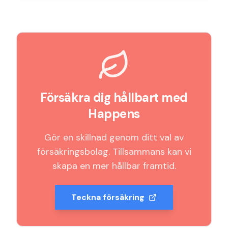
Försäkra dig hållbart med
Happens
Gör en skillnad genom ditt val av
försäkringsbolag. Tillsammans kan vi
skapa en mer hållbar framtid.
Teckna försäkring