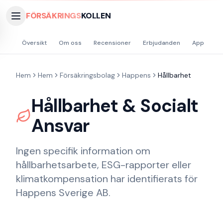
FÖRSÄKRINGS
KOLLEN
Översikt
Om oss
Recensioner
Erbjudanden
App
Hå
Hem
Hem
Försäkringsbolag
Happens
Hållbarhet
Hållbarhet & Socialt
Ansvar
Ingen specifik information om
hållbarhetsarbete, ESG-rapporter eller
klimatkompensation har identifierats för
Happens Sverige AB.