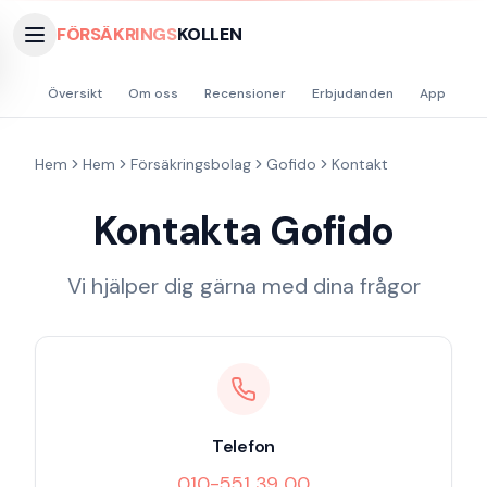
FÖRSÄKRINGS
KOLLEN
Översikt
Om oss
Recensioner
Erbjudanden
App
Hå
Hem
Hem
Försäkringsbolag
Gofido
Kontakt
Kontakta
Gofido
Vi hjälper dig gärna med dina frågor
Telefon
010-551 39 00