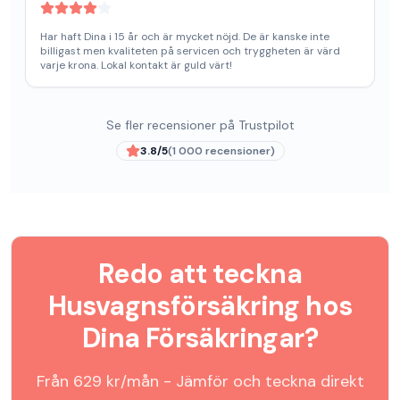
Har haft Dina i 15 år och är mycket nöjd. De är kanske inte
billigast men kvaliteten på servicen och tryggheten är värd
varje krona. Lokal kontakt är guld värt!
Se fler recensioner på Trustpilot
3.8
/5
(
1 000
recensioner)
Redo att teckna
Husvagnsförsäkring
hos
Dina Försäkringar
?
Från
629
kr/mån - Jämför och teckna direkt