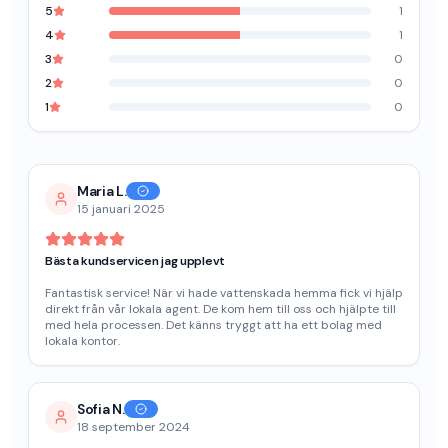
5
1
4
1
3
0
2
0
1
0
Maria L.
15 januari 2025
Bästa kundservicen jag upplevt
Fantastisk service! När vi hade vattenskada hemma fick vi hjälp
direkt från vår lokala agent. De kom hem till oss och hjälpte till
med hela processen. Det känns tryggt att ha ett bolag med
lokala kontor.
Sofia N.
18 september 2024