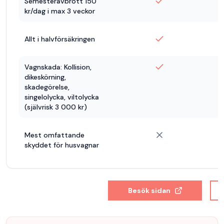
Semesteravbrott 150
kr/dag i max 3 veckor
Allt i halvförsäkringen
Vagnskada: Kollision,
dikeskörning,
skadegörelse,
singelolycka, viltolycka
(självrisk 3 000 kr)
Mest omfattande
skyddet för husvagnar
Besök sidan