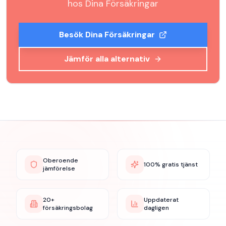
hos
Dina Försäkringar
Besök
Dina Försäkringar
Jämför alla alternativ
Oberoende
100% gratis tjänst
jämförelse
20+
Uppdaterat
försäkringsbolag
dagligen