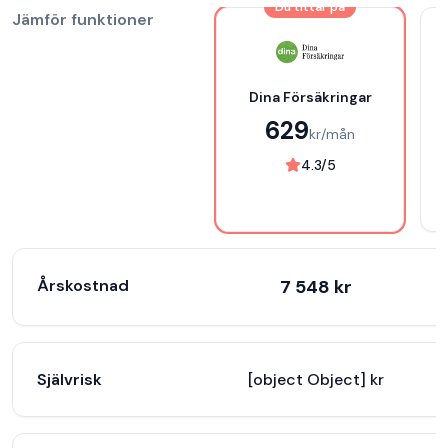
Du tittar på
Jämför funktioner
Dina Försäkringar
629
kr/mån
4.3
/5
Årskostnad
7 548
kr
Självrisk
[object Object] kr
[