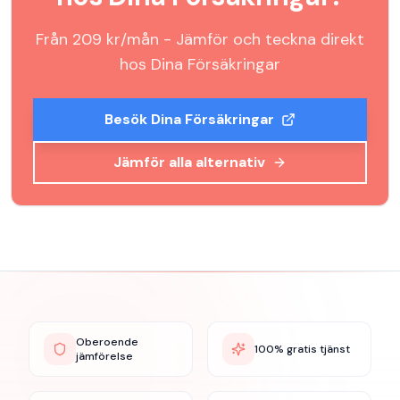
Från
209
kr/mån - Jämför och teckna direkt
hos
Dina Försäkringar
Besök
Dina Försäkringar
Jämför alla alternativ
Oberoende
100% gratis tjänst
jämförelse