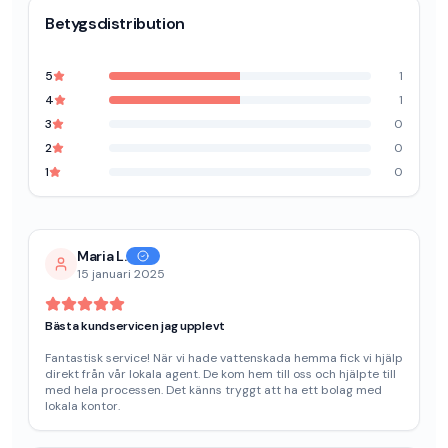
Betygsdistribution
5
1
4
1
3
0
2
0
1
0
Maria L.
15 januari 2025
Bästa kundservicen jag upplevt
Fantastisk service! När vi hade vattenskada hemma fick vi hjälp
direkt från vår lokala agent. De kom hem till oss och hjälpte till
med hela processen. Det känns tryggt att ha ett bolag med
lokala kontor.