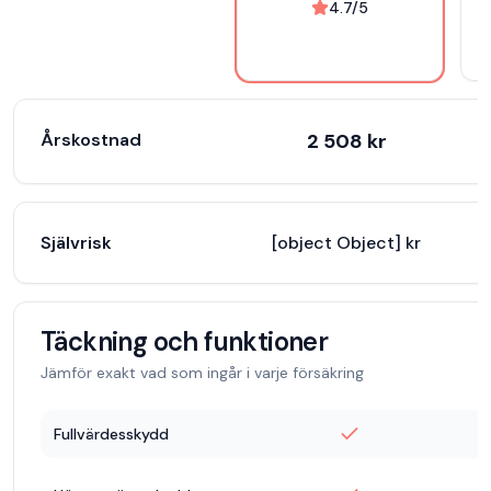
4.7
/5
Årskostnad
2 508
kr
Självrisk
[object Object] kr
[
Täckning och funktioner
Jämför exakt vad som ingår i varje försäkring
Fullvärdesskydd