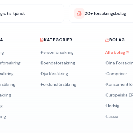
gratis tjänst
20+ försäkringsbolag
RA
KATEGORIER
BOLAG
ng
Personförsäkring
Alla bolag
sförsäkring
Boendeförsäkring
Dina Försäkri
rsäkring
Djurförsäkring
Compricer
rsäkring
Fordonsförsäkring
Konsumentför
äkring
Europeiska E
ng
Hedvig
ring
Lassie