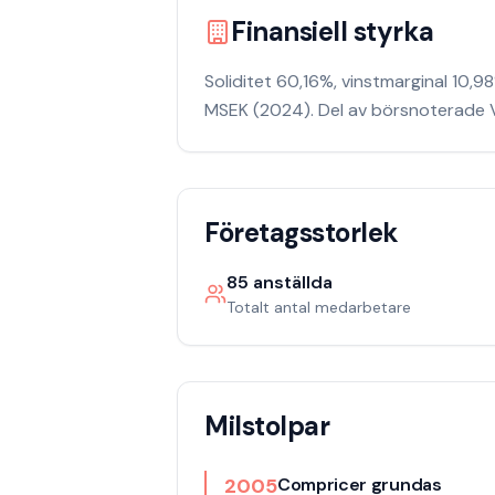
Finansiell styrka
Soliditet 60,16%, vinstmarginal 10,9
MSEK (2024). Del av börsnoterade V
Företagsstorlek
85
anställda
Totalt antal medarbetare
Milstolpar
2005
Compricer grundas