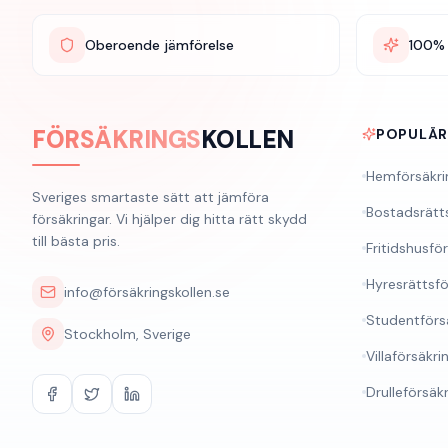
Oberoende jämförelse
100% 
FÖRSÄKRINGS
KOLLEN
POPULÄ
Hemförsäkri
Sveriges smartaste sätt att jämföra
Bostadsrätt
försäkringar. Vi hjälper dig hitta rätt skydd
till bästa pris.
Fritidshusfö
Hyresrättsfö
info@försäkringskollen.se
Studentförs
Stockholm, Sverige
Villaförsäkri
Drulleförsäk