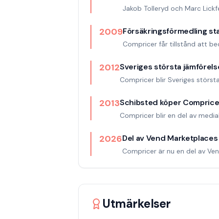
Jakob Tolleryd och Marc Lickf
2009
Försäkringsförmedling st
Compricer får tillstånd att be
2012
Sveriges största jämförels
Compricer blir Sveriges störst
2013
Schibsted köper Comprice
Compricer blir en del av medi
2026
Del av Vend Marketplaces
Compricer är nu en del av Ve
Utmärkelser