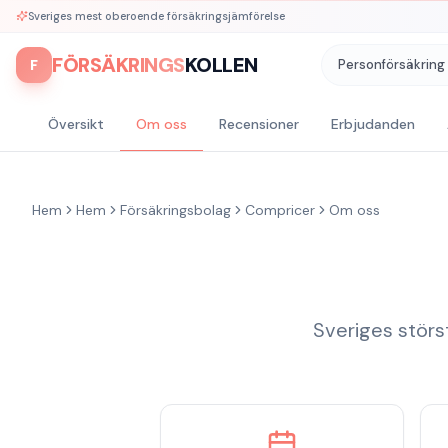
Sveriges mest oberoende försäkringsjämförelse
FÖRSÄKRINGS
KOLLEN
F
Personförsäkring
Översikt
Om oss
Recensioner
Erbjudanden
Hem
Hem
Försäkringsbolag
Compricer
Om oss
Sveriges störs