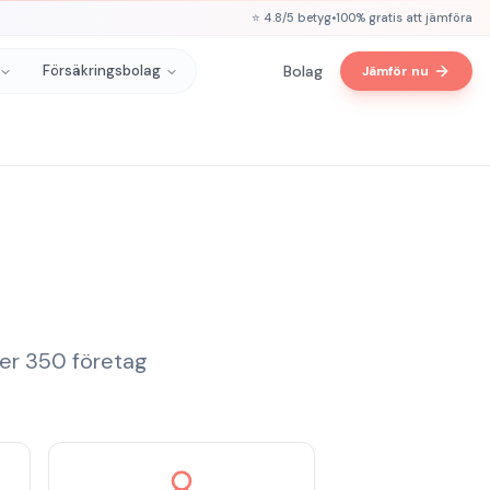
⭐ 4.8/5 betyg
•
100% gratis att jämföra
Försäkringsbolag
Bolag
Jämför nu
ver 350 företag