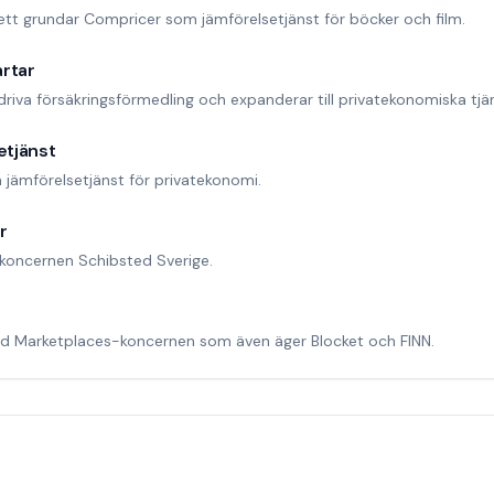
ett grundar Compricer som jämförelsetjänst för böcker och film.
artar
driva försäkringsförmedling och expanderar till privatekonomiska tjän
etjänst
a jämförelsetjänst för privatekonomi.
r
akoncernen Schibsted Sverige.
nd Marketplaces-koncernen som även äger Blocket och FINN.