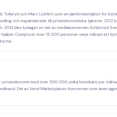
Tolleryd och Marc Lickfett som en jämförelsetjänst för böcke
medling och expanderade till privatekonomiska tjänster. 2012 
 År 2013 blev bolaget en del av mediakoncernen Schibsted Sve
hjälper Compricer över 15 000 personer varje månad att byta
nytta.
för privatekonomi med över 500 000 unika besökare per måna
h bredband. Del av Vend Marketplaces-koncernen som även äger