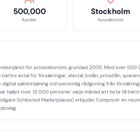
500,000
Stockholm
Kunder
Huvudkontor
förelsetjänst för privatekonomi, grundad 2005. Med över 50
 bättre avtal för försäkringar, elavtal, bolån, privatlån, spar
igital självbetjäning och personlig rådgivning från försäkrin
r hjälpt över 15 000 personer varje månad att byta till bättre
digare Schibsted Marketplaces) erbjuder Compricer en neutr
gsbolag.