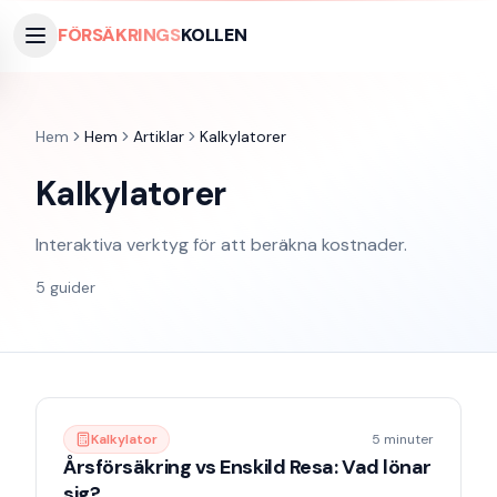
FÖRSÄKRINGS
KOLLEN
Hem
Hem
Artiklar
Kalkylatorer
Kalkylatorer
Interaktiva verktyg för att beräkna kostnader.
5
guider
Kalkylator
5 minuter
Årsförsäkring vs Enskild Resa: Vad lönar
sig?